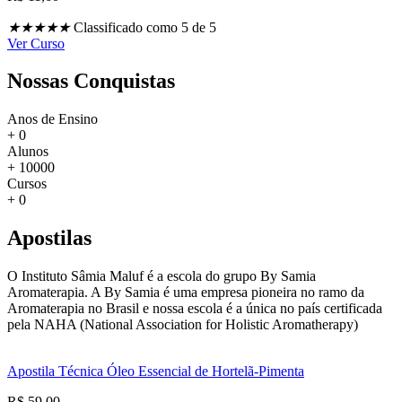
★
★
★
★
★
Classificado como 5 de 5
Ver Curso
Nossas Conquistas
Anos de Ensino
+
0
Alunos
+
10000
Cursos
+
0
Apostilas
O Instituto Sâmia Maluf é a escola do grupo By Samia
Aromaterapia. A By Samia é uma empresa pioneira no ramo da
Aromaterapia no Brasil e nossa escola é a única no país certificada
pela NAHA (National Association for Holistic Aromatherapy)
Apostila Técnica Óleo Essencial de Hortelã-Pimenta
R$ 59,00