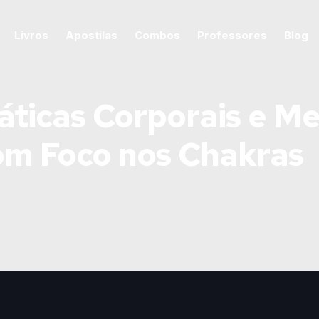
Livros
Apostilas
Combos
Professores
Blog
áticas Corporais e Me
om Foco nos Chakras