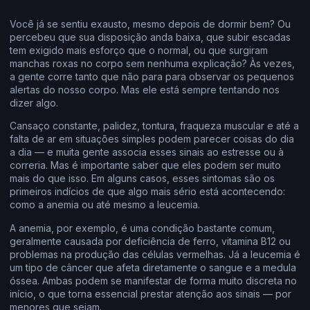
Você já se sentiu exausto, mesmo depois de dormir bem? Ou
percebeu que sua disposição anda baixa, que subir escadas
tem exigido mais esforço que o normal, ou que surgiram
manchas roxas no corpo sem nenhuma explicação? Às vezes,
a gente corre tanto que não para para observar os pequenos
alertas do nosso corpo. Mas ele está sempre tentando nos
dizer algo.
Cansaço constante, palidez, tontura, fraqueza muscular e até a
falta de ar em situações simples podem parecer coisas do dia
a dia — e muita gente associa esses sinais ao estresse ou à
correria. Mas é importante saber que eles podem ser muito
mais do que isso. Em alguns casos, esses sintomas são os
primeiros indícios de que algo mais sério está acontecendo:
como a anemia ou até mesmo a leucemia.
A anemia, por exemplo, é uma condição bastante comum,
geralmente causada por deficiência de ferro, vitamina B12 ou
problemas na produção das células vermelhas. Já a leucemia é
um tipo de câncer que afeta diretamente o sangue e a medula
óssea. Ambas podem se manifestar de forma muito discreta no
início, o que torna essencial prestar atenção aos sinais — por
menores que sejam.