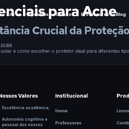
enciais para Acne
Livros
Apostilas
Combos
Professores
Blog
tância Crucial da Proteção
solar e como escolher o protetor ideal para diferentes tip
Nossos Valores
Institucional
Pro
Excelência acadêmica;
Home
Livro
Autonomia cognitiva e
Professores
Comb
pessoal dos nossos